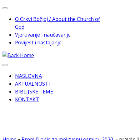
Skip
to
O Crkvi Božjoj / About the Church of
content
God
Vjerovanje i naučavanje
Povijest i nastajanje
NASLOVNA
AKTUALNOSTI
BIBLIJSKE TEME
KONTAKT
Home
»
Promišljanje za molitvenu osminu 2020.
»
prayer-