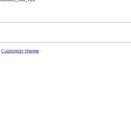
e
Customizr theme
·