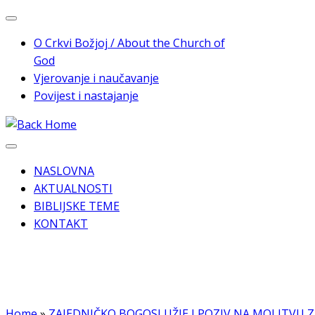
Skip
to
O Crkvi Božjoj / About the Church of
content
God
Vjerovanje i naučavanje
Povijest i nastajanje
NASLOVNA
AKTUALNOSTI
BIBLIJSKE TEME
KONTAKT
Home
»
ZAJEDNIČKO BOGOSLUŽJE I POZIV NA MOLITVU 