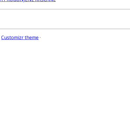
e
Customizr theme
·