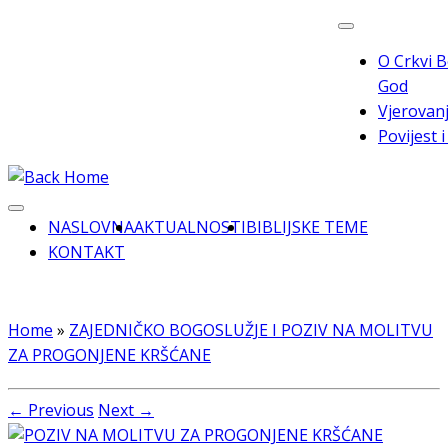
Skip
to
O Crkvi B
content
God
Vjerovanj
Povijest 
NASLOVNA
AKTUALNOSTI
BIBLIJSKE TEME
KONTAKT
Home
»
ZAJEDNIČKO BOGOSLUŽJE I POZIV NA MOLITVU
ZA PROGONJENE KRŠĆANE
← Previous
Next →