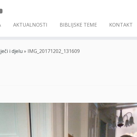
A
AKTUALNOSTI
BIBLIJSKE TEME
KONTAKT
eči i djelu
»
IMG_20171202_131609