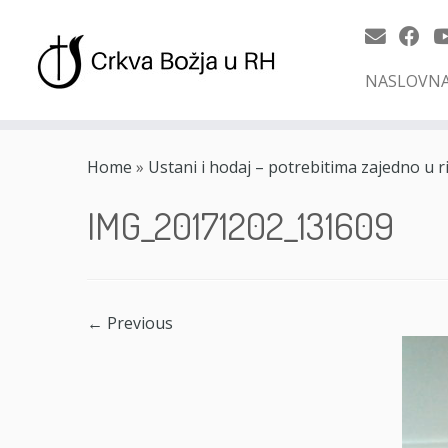
NASLOVN
Skip
to
Home
»
Ustani i hodaj – potrebitima zajedno u rij
content
IMG_20171202_131609
← Previous