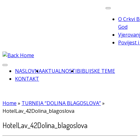
Skip
to
O Crkvi B
content
God
Vjerovanj
Povijest 
NASLOVNA
AKTUALNOSTI
BIBLIJSKE TEME
KONTAKT
Home
»
TURNEJA “DOLINA BLAGOSLOVA”
»
HotelLav_42Dolina_blagoslova
HotelLav_42Dolina_blagoslova