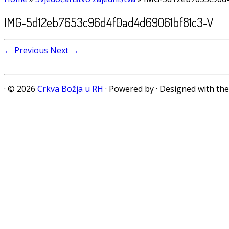
IMG-5d12eb7653c96d4f0ad4d69061bf81c3-V
← Previous
Next →
·
© 2026
Crkva Božja u RH
·
Powered by
·
Designed with th