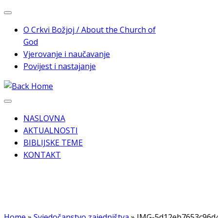
Skip
to
O Crkvi Božjoj / About the Church of
content
God
Vjerovanje i naučavanje
Povijest i nastajanje
NASLOVNA
AKTUALNOSTI
BIBLIJSKE TEME
KONTAKT
Home
»
Svjedočanstvo zajedništva
»
IMG-5d12eb7653c96d4