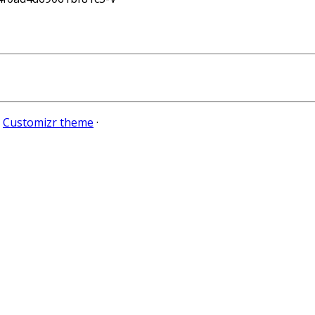
e
Customizr theme
·