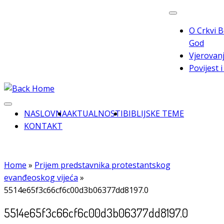
Skip
to
O Crkvi B
content
God
Vjerovanj
Povijest 
NASLOVNA
AKTUALNOSTI
BIBLIJSKE TEME
KONTAKT
Home
»
Prijem predstavnika protestantskog
evanđeoskog vijeća
»
5514e65f3c66cf6c00d3b06377dd8197.0
5514e65f3c66cf6c00d3b06377dd8197.0