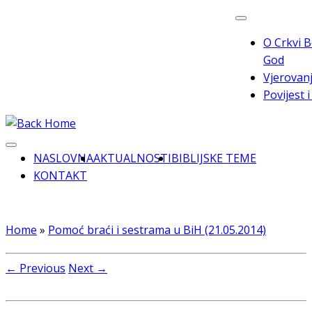
Skip
to
O Crkvi B
content
God
Vjerovanj
Povijest 
NASLOVNA
AKTUALNOSTI
BIBLIJSKE TEME
KONTAKT
Home
»
Pomoć braći i sestrama u BiH (21.05.2014)
← Previous
Next →