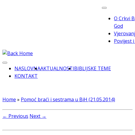
Skip
to
O Crkvi B
content
God
Vjerovanj
Povijest 
NASLOVNA
AKTUALNOSTI
BIBLIJSKE TEME
KONTAKT
Home
»
Pomoć braći i sestrama u BiH (21.05.2014)
← Previous
Next →