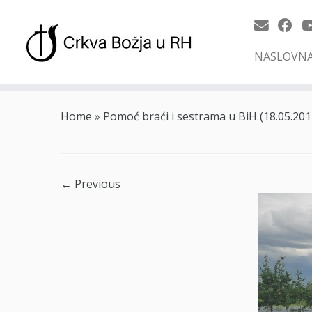
NASLOVN
Skip
to
Home
»
Pomoć braći i sestrama u BiH (18.05.201
content
← Previous