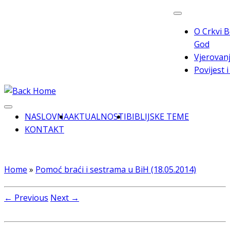
Skip
to
O Crkvi B
content
God
Vjerovanj
Povijest 
NASLOVNA
AKTUALNOSTI
BIBLIJSKE TEME
KONTAKT
Home
»
Pomoć braći i sestrama u BiH (18.05.2014)
← Previous
Next →