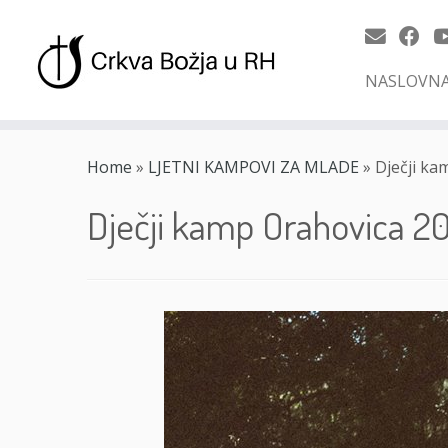
NASLOVN
Skip
to
Home
»
LJETNI KAMPOVI ZA MLADE
»
Dječji ka
content
Dječji kamp Orahovica 2