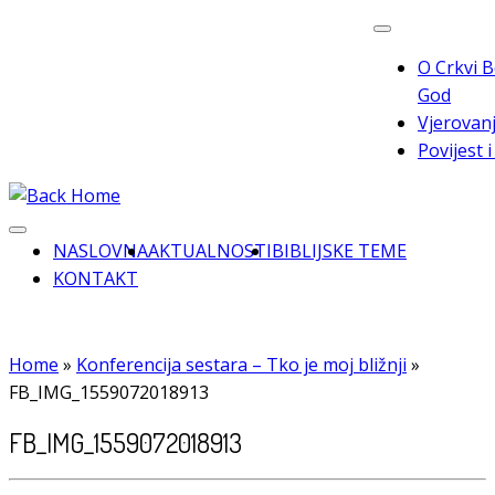
Skip
to
O Crkvi B
content
God
Vjerovanj
Povijest 
NASLOVNA
AKTUALNOSTI
BIBLIJSKE TEME
KONTAKT
Home
»
Konferencija sestara – Tko je moj bližnji
»
FB_IMG_1559072018913
FB_IMG_1559072018913