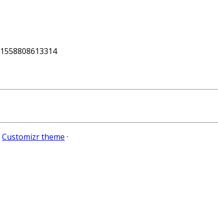
1558808613314
e
Customizr theme
·