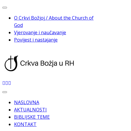
Skip
to
O Crkvi Božjoj / About the Church of
content
God
Vjerovanje i naučavanje
Povijest i nastajanje
NASLOVNA
AKTUALNOSTI
BIBLIJSKE TEME
KONTAKT