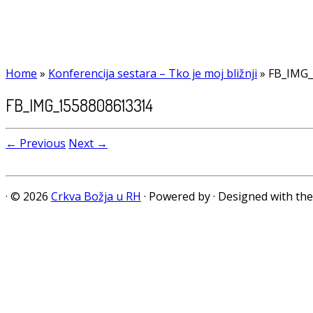
Home
»
Konferencija sestara – Tko je moj bližnji
»
FB_IMG_
FB_IMG_1558808613314
← Previous
Next →
·
© 2026
Crkva Božja u RH
·
Powered by
·
Designed with th