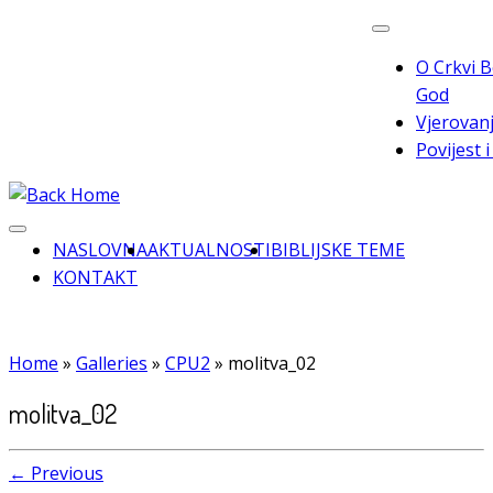
Skip
to
O Crkvi B
content
God
Vjerovanj
Povijest 
NASLOVNA
AKTUALNOSTI
BIBLIJSKE TEME
KONTAKT
Home
»
Galleries
»
CPU2
»
molitva_02
molitva_02
← Previous