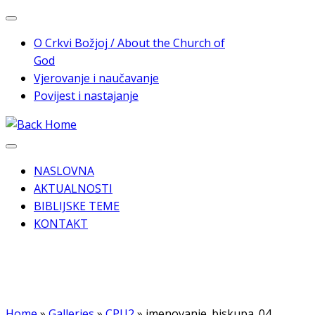
Skip
to
O Crkvi Božjoj / About the Church of
content
God
Vjerovanje i naučavanje
Povijest i nastajanje
NASLOVNA
AKTUALNOSTI
BIBLIJSKE TEME
KONTAKT
Home
»
Galleries
»
CPU2
»
imenovanje_biskupa_04