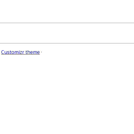
e
Customizr theme
·