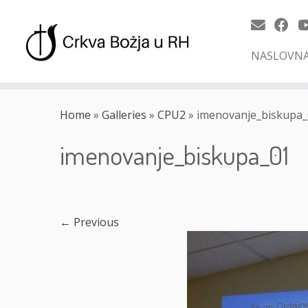
NASLOVN
Skip
to
Home
»
Galleries
»
CPU2
»
imenovanje_biskupa_
content
imenovanje_biskupa_01
← Previous