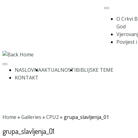
Skip
to
O Crkvi B
content
God
Vjerovanj
Povijest 
NASLOVNA
AKTUALNOSTI
BIBLIJSKE TEME
KONTAKT
Home
»
Galleries
»
CPU2
»
grupa_slavljenja_01
grupa_slavljenja_01