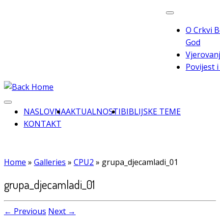
Skip
to
O Crkvi B
content
God
Vjerovanj
Povijest 
NASLOVNA
AKTUALNOSTI
BIBLIJSKE TEME
KONTAKT
Home
»
Galleries
»
CPU2
»
grupa_djecamladi_01
grupa_djecamladi_01
← Previous
Next →