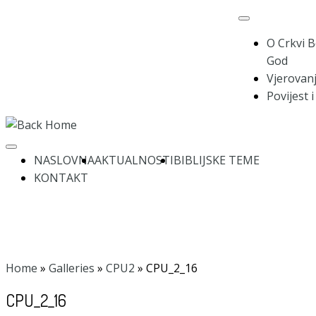
Skip
to
O Crkvi B
content
God
Vjerovanj
Povijest 
NASLOVNA
AKTUALNOSTI
BIBLIJSKE TEME
KONTAKT
Home
»
Galleries
»
CPU2
»
CPU_2_16
CPU_2_16