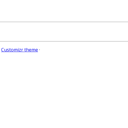
e
Customizr theme
·