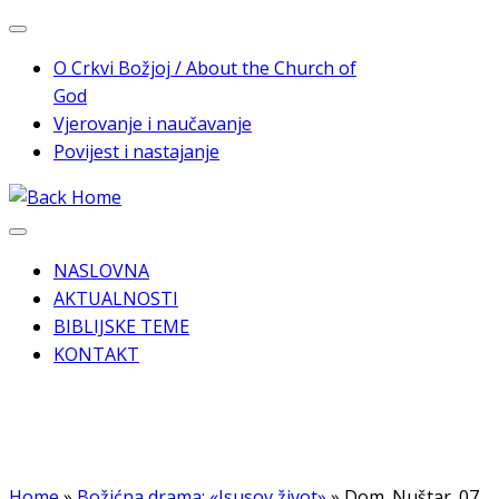
Skip
to
O Crkvi Božjoj / About the Church of
content
God
Vjerovanje i naučavanje
Povijest i nastajanje
NASLOVNA
AKTUALNOSTI
BIBLIJSKE TEME
KONTAKT
Home
»
Božićna drama; «Isusov život»
»
Dom_Nuštar_07