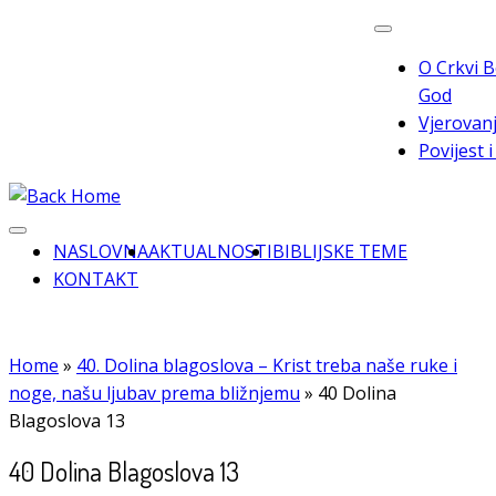
Skip
to
O Crkvi B
content
God
Vjerovanj
Povijest 
NASLOVNA
AKTUALNOSTI
BIBLIJSKE TEME
KONTAKT
Home
»
40. Dolina blagoslova – Krist treba naše ruke i
noge, našu ljubav prema bližnjemu
»
40 Dolina
Blagoslova 13
40 Dolina Blagoslova 13