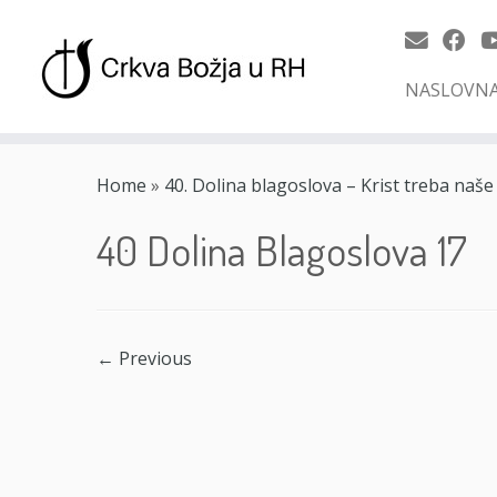
NASLOVN
Skip
to
Home
»
40. Dolina blagoslova – Krist treba naš
content
40 Dolina Blagoslova 17
← Previous