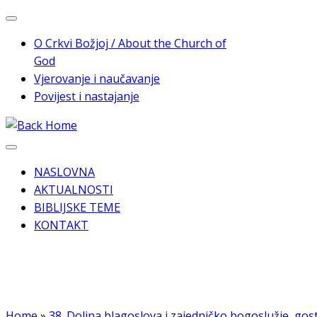
Skip
to
O Crkvi Božjoj / About the Church of
content
God
Vjerovanje i naučavanje
Povijest i nastajanje
NASLOVNA
AKTUALNOSTI
BIBLIJSKE TEME
KONTAKT
Home
»
38. Dolina blagoslova i zajedničko bogoslužje, gost