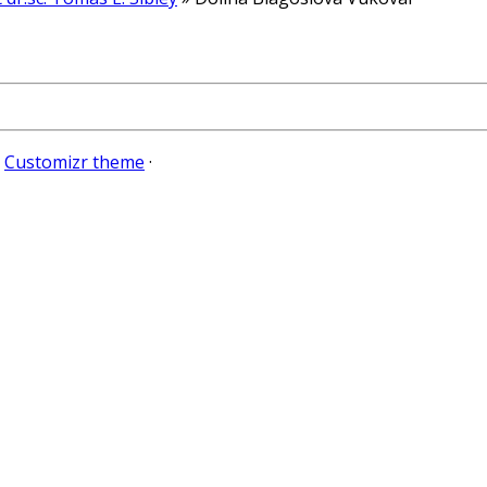
e
Customizr theme
·