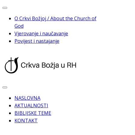
Skip
to
O Crkvi Božjoj / About the Church of
content
God
Vjerovanje i naučavanje
Povijest i nastajanje
NASLOVNA
AKTUALNOSTI
BIBLIJSKE TEME
KONTAKT