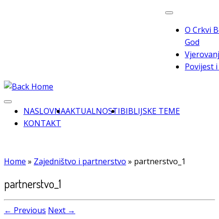
Skip
to
O Crkvi B
content
God
Vjerovanj
Povijest 
NASLOVNA
AKTUALNOSTI
BIBLIJSKE TEME
KONTAKT
Home
»
Zajedništvo i partnerstvo
»
partnerstvo_1
partnerstvo_1
← Previous
Next →