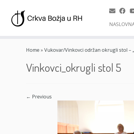
NASLOVN
Skip
to
Home
»
Vukovar/Vinkovci održan okrugli stol – „K
content
Vinkovci_okrugli stol 5
← Previous