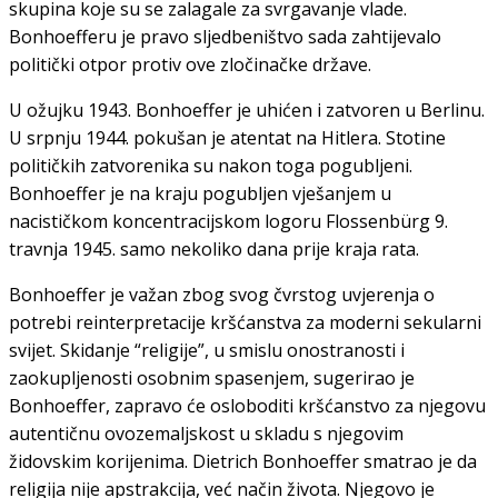
skupina koje su se zalagale za svrgavanje vlade.
Bonhoefferu je pravo sljedbeništvo sada zahtijevalo
politički otpor protiv ove zločinačke države.
U ožujku 1943. Bonhoeffer je uhićen i zatvoren u Berlinu.
U srpnju 1944. pokušan je atentat na Hitlera. Stotine
političkih zatvorenika su nakon toga pogubljeni.
Bonhoeffer je na kraju pogubljen vješanjem u
nacističkom koncentracijskom logoru Flossenbürg 9.
travnja 1945. samo nekoliko dana prije kraja rata.
Bonhoeffer je važan zbog svog čvrstog uvjerenja o
potrebi reinterpretacije kršćanstva za moderni sekularni
svijet. Skidanje “religije”, u smislu onostranosti i
zaokupljenosti osobnim spasenjem, sugerirao je
Bonhoeffer, zapravo će osloboditi kršćanstvo za njegovu
autentičnu ovozemaljskost u skladu s njegovim
židovskim korijenima. Dietrich Bonhoeffer smatrao je da
religija nije apstrakcija, već način života. Njegovo je