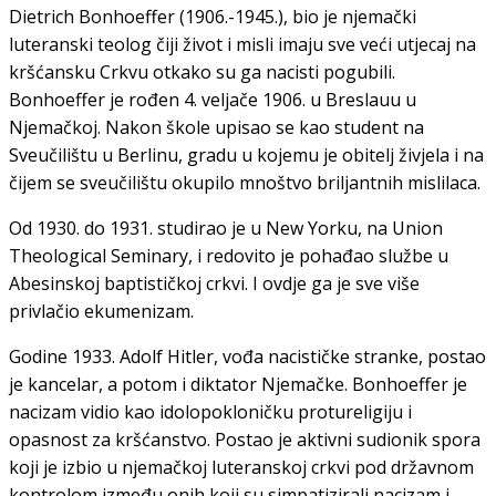
Dietrich Bonhoeffer (1906.-1945.), bio je njemački
luteranski teolog čiji život i misli imaju sve veći utjecaj na
kršćansku Crkvu otkako su ga nacisti pogubili.
Bonhoeffer je rođen 4. veljače 1906. u Breslauu u
Njemačkoj. Nakon škole upisao se kao student na
Sveučilištu u Berlinu, gradu u kojemu je obitelj živjela i na
čijem se sveučilištu okupilo mnoštvo briljantnih mislilaca.
Od 1930. do 1931. studirao je u New Yorku, na Union
Theological Seminary, i redovito je pohađao službe u
Abesinskoj baptističkoj crkvi. I ovdje ga je sve više
privlačio ekumenizam.
Godine 1933. Adolf Hitler, vođa nacističke stranke, postao
je kancelar, a potom i diktator Njemačke. Bonhoeffer je
nacizam vidio kao idolopokloničku protureligiju i
opasnost za kršćanstvo. Postao je aktivni sudionik spora
koji je izbio u njemačkoj luteranskoj crkvi pod državnom
kontrolom između onih koji su simpatizirali nacizam i