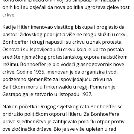
onih koji su osjećali da nova politika ugrožava cjelovitost
crkve.
Kad je Hitler imenovao vlastitog biskupa i proglasio da
pastori židovskog podrijetla više ne mogu služiti u crkvi,
Bonhoeffer i drugi napustili su crkvu u znak protesta.
Osnovali su Ispovijedajuću crkvu koja je ubrzo postala
središte njemačkog protestantskog otpora nacističkom
režimu. Bonhoeffer je bio vodeći glasnogovornik nove
crkve. Godine 1935. imenovan je da organizira i vodi
podzemno sjemenište za Ispovijedajuću crkvu na
Baltičkom moru u Finkenwaldu u regiji Pomeranije.
Gestapo ga je zatvorio u listopadu 1937.
Nakon početka Drugog svjetskog rata Bonhoeffer se
pridružio političkom otporu Hitleru. Za Bonhoeffera,
pravo sljedbeništvo je zahtijevalo politički otpor protiv
ove zločinačke države. Bio je sve više upleten u rad