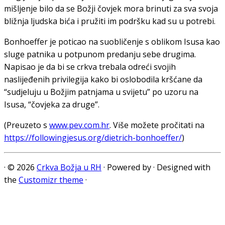
mišljenje bilo da se Božji čovjek mora brinuti za sva svoja
bližnja ljudska bića i pružiti im podršku kad su u potrebi.
Bonhoeffer je poticao na suobličenje s oblikom Isusa kao
sluge patnika u potpunom predanju sebe drugima.
Napisao je da bi se crkva trebala odreći svojih
naslijeđenih privilegija kako bi oslobodila kršćane da
“sudjeluju u Božjim patnjama u svijetu” po uzoru na
Isusa, “čovjeka za druge”.
(Preuzeto s
www.pev.com.hr
. Više možete pročitati na
https://followingjesus.org/dietrich-bonhoeffer/
)
·
© 2026
Crkva Božja u RH
·
Powered by
·
Designed with
the
Customizr theme
·