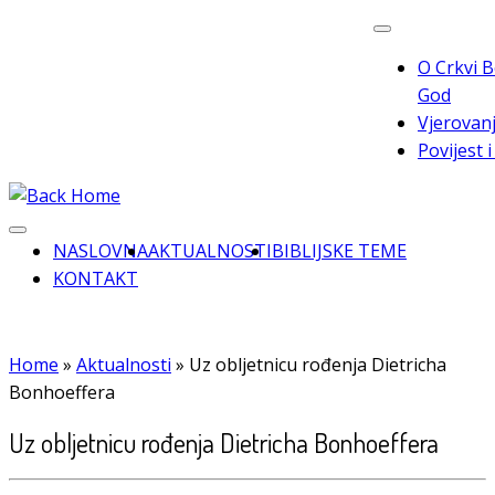
Skip
to
O Crkvi B
content
God
Vjerovanj
Povijest 
NASLOVNA
AKTUALNOSTI
BIBLIJSKE TEME
KONTAKT
Home
»
Aktualnosti
»
Uz obljetnicu rođenja Dietricha
Bonhoeffera
Uz obljetnicu rođenja Dietricha Bonhoeffera