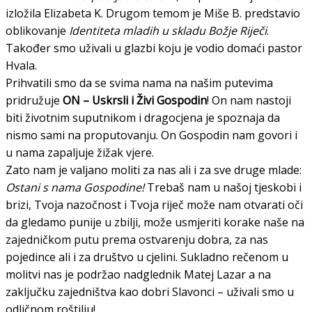
izložila Elizabeta K. Drugom temom je Miše B. predstavio
oblikovanje
Identiteta mladih u skladu Božje Riječi
.
Također smo uživali u glazbi koju je vodio domaći pastor
Hvala.
Prihvatili smo da se svima nama na našim putevima
pridružuje
ON – Uskrsli i Živi Gospodin
! On nam nastoji
biti životnim suputnikom i dragocjena je spoznaja da
nismo sami na proputovanju. On Gospodin nam govori i
u nama zapaljuje žižak vjere.
Zato nam je valjano moliti za nas ali i za sve druge mlade:
Ostani s nama Gospodine!
Trebaš nam u našoj tjeskobi i
brizi, Tvoja nazočnost i Tvoja riječ može nam otvarati oči
da gledamo punije u zbilji, može usmjeriti korake naše na
zajedničkom putu prema ostvarenju dobra, za nas
pojedince ali i za društvo u cjelini. Sukladno rečenom u
molitvi nas je podržao nadglednik Matej Lazar a na
zaključku zajedništva kao dobri Slavonci – uživali smo u
odličnom roštilju!