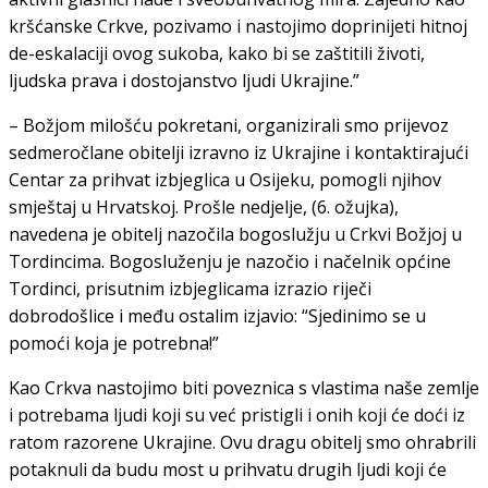
kršćanske Crkve, pozivamo i nastojimo doprinijeti hitnoj
de-eskalaciji ovog sukoba, kako bi se zaštitili životi,
ljudska prava i dostojanstvo ljudi Ukrajine.”
– Božjom milošću pokretani, organizirali smo prijevoz
sedmeročlane obitelji izravno iz Ukrajine i kontaktirajući
Centar za prihvat izbjeglica u Osijeku, pomogli njihov
smještaj u Hrvatskoj. Prošle nedjelje, (6. ožujka),
navedena je obitelj nazočila bogoslužju u Crkvi Božjoj u
Tordincima. Bogosluženju je nazočio i načelnik općine
Tordinci, prisutnim izbjeglicama izrazio riječi
dobrodošlice i među ostalim izjavio: “Sjedinimo se u
pomoći koja je potrebna!”
Kao Crkva nastojimo biti poveznica s vlastima naše zemlje
i potrebama ljudi koji su već pristigli i onih koji će doći iz
ratom razorene Ukrajine. Ovu dragu obitelj smo ohrabrili
potaknuli da budu most u prihvatu drugih ljudi koji će