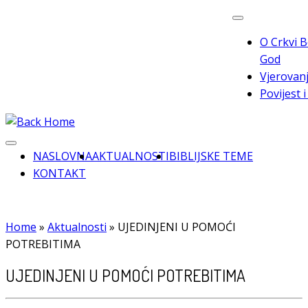
Skip
to
O Crkvi B
content
God
Vjerovanj
Povijest 
NASLOVNA
AKTUALNOSTI
BIBLIJSKE TEME
KONTAKT
Home
»
Aktualnosti
»
UJEDINJENI U POMOĆI
POTREBITIMA
UJEDINJENI U POMOĆI POTREBITIMA