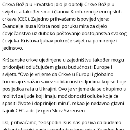
Crkva Božja u Hrvatskoj dio je obitelji Crkve Božje u
svijetu, a također smo i članovi Konferencije europskih
crkava (CEC). Zajedno prihvaćamo ispovijed vjere:
Evanđelje Isusa Krista nosi poruku mira za cijelo
čovječanstvo uz duboko poštovanje dostojanstva svakog
čovjeka. Kristova ljubav pokreće svijet na pomirenje i
jedinstvo.
Kršćanske crkve ujedinjene u zajedništvu također mogu
pridonijeti odlučujućem glasu budućnosti Europe i
svijeta. “Ovo je vrijeme da Crkve u Europi i globalno
formiraju snažan savez solidarnosti s ljudima koji se boje
posljedica rata u Ukrajini. Ovo je vrijeme da se okupimo u
molitvi za ljude koji imaju moć donositi odluke koje će
spasiti živote i doprinijeti miru”, rekao je nedavno glavni
tajnik CEC-a dr. Jørgen Skov Sørensen.
Da, prihvaćamo; “Gospodin Isus nas poziva da budemo
aktivni glasnici nade i sveobuhvatnog mira. Zajedno kao