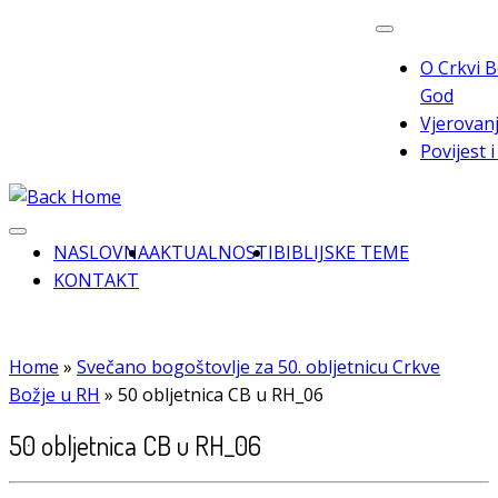
Skip
to
O Crkvi B
content
God
Vjerovanj
Povijest 
NASLOVNA
AKTUALNOSTI
BIBLIJSKE TEME
KONTAKT
Home
»
Svečano bogoštovlje za 50. obljetnicu Crkve
Božje u RH
»
50 obljetnica CB u RH_06
50 obljetnica CB u RH_06