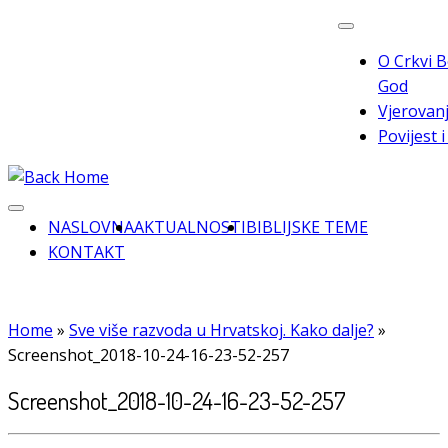
Skip
to
O Crkvi B
content
God
Vjerovanj
Povijest 
NASLOVNA
AKTUALNOSTI
BIBLIJSKE TEME
KONTAKT
Home
»
Sve više razvoda u Hrvatskoj. Kako dalje?
»
Screenshot_2018-10-24-16-23-52-257
Screenshot_2018-10-24-16-23-52-257