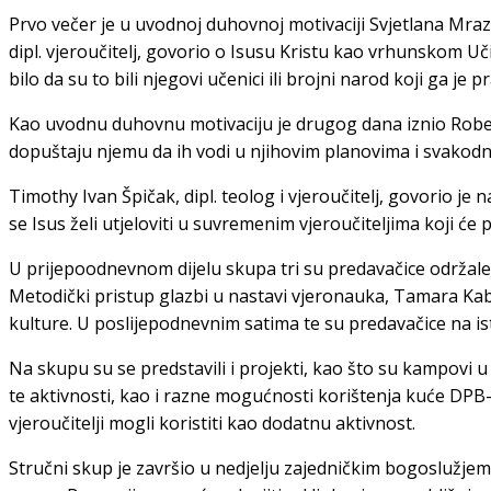
Prvo večer je u uvodnoj duhovnoj motivaciji Svjetlana Mraz 
dipl. vjeroučitelj, govorio o Isusu Kristu kao vrhunskom Uči
bilo da su to bili njegovi učenici ili brojni narod koji ga je pr
Kao uvodnu duhovnu motivaciju je drugog dana iznio Robert
dopuštaju njemu da ih vodi u njihovim planovima i svakodne
Timothy Ivan Špičak, dipl. teolog i vjeroučitelj, govorio j
se Isus želi utjeloviti u suvremenim vjeroučiteljima koji će
U prijepoodnevnom dijelu skupa tri su predavačice održale 
Metodički pristup glazbi u nastavi vjeronauka, Tamara Kabi
kulture. U poslijepodnevnim satima te su predavačice na is
Na skupu su se predstavili i projekti, kao što su kampovi u o
te aktivnosti, kao i razne mogućnosti korištenja kuće DPB-
vjeroučitelji mogli koristiti kao dodatnu aktivnost.
Stručni skup je završio u nedjelju zajedničkim bogoslužjem,