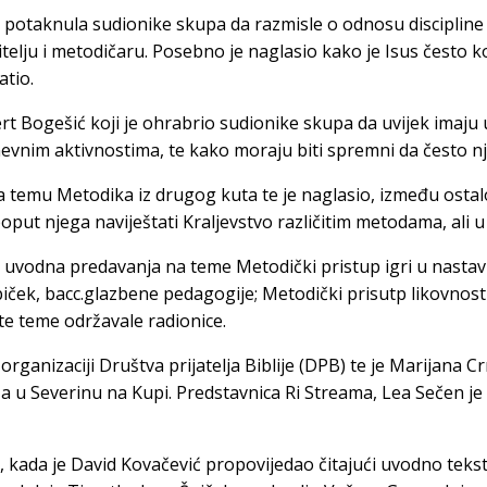
potaknula sudionike skupa da razmisle o odnosu discipline i l
telju i metodičaru. Posebno je naglasio kako je Isus često ko
atio.
 Bogešić koji je ohrabrio sudionike skupa da uvijek imaju u
vnim aktivnostima, te kako moraju biti spremni da često njih
e na temu Metodika iz drugog kuta te je naglasio, između ost
 poput njega naviještati Kraljevstvo različitim metodama, ali
uvodna predavanja na teme Metodički pristup igri u nastavi v
ček, bacc.glazbene pedagogije; Metodički prisutp likovnosti
te teme održavale radionice.
rganizaciji Društva prijatelja Biblije (DPB) te je Marijana Cr
a u Severinu na Kupi. Predstavnica Ri Streama, Lea Sečen je 
 kada je David Kovačević propovijedao čitajući uvodno tekst 