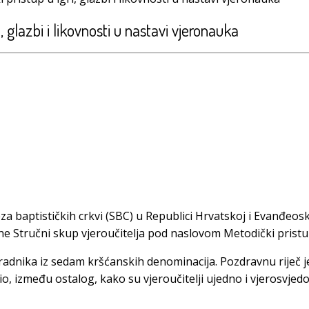
, glazbi i likovnosti u nastavi vjeronauka
eza baptističkih crkvi (SBC) u Republici Hrvatskoj i Evanđeo
dine Stručni skup vjeroučitelja pod naslovom Metodički pristup
radnika iz sedam kršćanskih denominacija. Pozdravnu riječ j
io, između ostalog, kako su vjeroučitelji ujedno i vjerosvjed