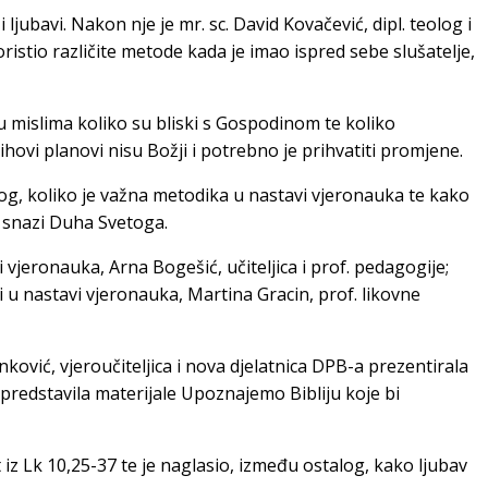
jubavi. Nakon nje je mr. sc. David Kovačević, dipl. teolog i
ristio različite metode kada je imao ispred sebe slušatelje,
 mislima koliko su bliski s Gospodinom te koliko
ovi planovi nisu Božji i potrebno je prihvatiti promjene.
alog, koliko je važna metodika u nastavi vjeronauka te kako
 u snazi Duha Svetoga.
jeronauka, Arna Bogešić, učiteljica i prof. pedagogije;
 u nastavi vjeronauka, Martina Gracin, prof. likovne
nković, vjeroučiteljica i nova djelatnica DPB-a prezentirala
predstavila materijale Upoznajemo Bibliju koje bi
iz Lk 10,25-37 te je naglasio, između ostalog, kako ljubav