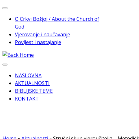
Skip
to
O Crkvi Božjoj / About the Church of
content
God
Vjerovanje i naučavanje
Povijest i nastajanje
NASLOVNA
AKTUALNOSTI
BIBLIJSKE TEME
KONTAKT
Home
»
Aktualnosti
»
Stručni skup vjeroučitelja – Metodički