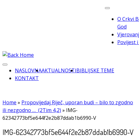
Skip
to
O Crkvi B
content
God
Vjerovanj
Povijest 
NASLOVNA
AKTUALNOSTI
BIBLIJSKE TEME
KONTAKT
Home
»
Propovijedaj Riječ, uporan budi – bilo to zgodno
ili nezgodno … (2Tim 4,2)
»
IMG-
62342773bf5e644f2e2b87ddab1b6990-V
IMG-62342773bf5e644f2e2b87ddab1b6990-V