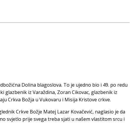
edbožićna Dolina blagoslova. To je ujedno bio i 49. po redu
ki glazbenik iz Varaždina, Zoran Cikovac, glazbenik iz
ju Crkva Božja u Vukovaru i Misija Kristove crkve.
glednik Crkve Božje Matej Lazar Kovačević, naglasio je da
o svjetlo prije svega treba sjati u našem vlastitom srcu i