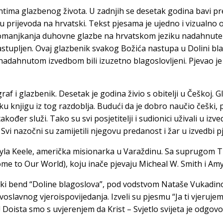
mentima glazbenog života. U zadnjih se desetak godina bavi
u prijevoda na hrvatski. Tekst pjesama je ujedno i vizualno 
 pomanjkanja duhovne glazbe na hrvatskom jeziku nadahnute bi
astupljen. Ovaj glazbenik svakog Božića nastupa u Dolini b
nici nadahnutom izvedbom bili izuzetno blagoslovljeni. Pjevao
af i glazbenik. Desetak je godina živio s obitelji u Češkoj. G
sku knjigu iz tog razdoblja. Budući da je dobro naučio češki
također služi. Tako su svi posjetitelji i sudionici uživali u 
Svi nazočni su zamijetili njegovu predanost i žar u izvedbi 
Kayla Keele, američka misionarka u Varaždinu. Sa suprugom 
me to Our World), koju inače pjevaju Micheal W. Smith i Amy
nski bend “Doline blagoslova”, pod vodstvom Nataše Vukadi
slavnog vjeroispovijedanja. Izveli su pjesmu “Ja ti vjerujem
sta smo s uvjerenjem da Krist – Svjetlo svijeta je odgovor