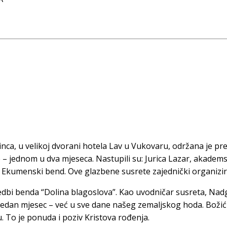
inca, u velikoj dvorani hotela Lav u Vukovaru, održana je pr
 – jednom u dva mjeseca. Nastupili su: Jurica Lazar, akadems
 Ekumenski bend. Ove glazbene susrete zajednički organizira
zvedbi benda “Dolina blagoslova”. Kao uvodničar susreta, Nad
i jedan mjesec – već u sve dane našeg zemaljskog hoda. Božićn
u. To je ponuda i poziv Kristova rođenja.