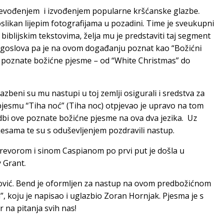
 prevođenjem i izvođenjem popularne kršćanske glazbe.
oslikan lijepim fotografijama u pozadini. Time je sveukupni
blijskim tekstovima, želja mu je predstaviti taj segment
lagoslova pa je na ovom događanju poznat kao “Božićni
 je poznate božićne pjesme – od “White Christmas” do
lazbeni su mu nastupi u toj zemlji osigurali i sredstva za
, pjesmu “Tiha noć” (Tiha noc) otpjevao je upravo na tom
izvedbi ove poznate božićne pjesme na ova dva jezika. Uz
pjesama te su s oduševljenjem pozdravili nastup.
Trevorom i sinom Caspianom po prvi put je došla u
 Grant.
nović. Bend je oformljen za nastup na ovom predbožićnom
”, koju je napisao i uglazbio Zoran Hornjak. Pjesma je s
 na pitanja svih nas!