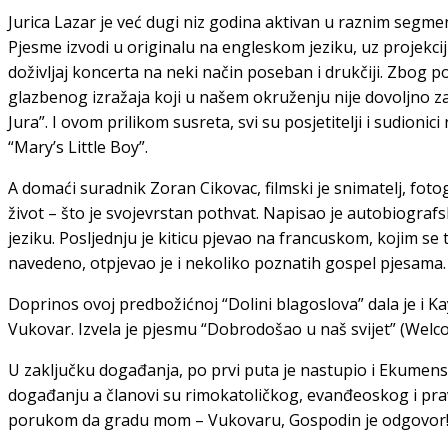
Jurica Lazar je već dugi niz godina aktivan u raznim seg
Pjesme izvodi u originalu na engleskom jeziku, uz projekcij
doživljaj koncerta na neki način poseban i drukčiji. Zbog
glazbenog izražaja koji u našem okruženju nije dovoljno z
Jura”. I ovom prilikom susreta, svi su posjetitelji i sudio
“Mary’s Little Boy”.
A domaći suradnik Zoran Cikovac, filmski je snimatelj, fotogr
život – što je svojevrstan pothvat. Napisao je autobiograf
jeziku. Posljednju je kiticu pjevao na francuskom, kojim se 
navedeno, otpjevao je i nekoliko poznatih gospel pjesama. 
Doprinos ovoj predbožićnoj “Dolini blagoslova” dala je i 
Vukovar. Izvela je pjesmu “Dobrodošao u naš svijet” (Welco
U zaključku događanja, po prvi puta je nastupio i Ekume
događanju a članovi su rimokatoličkog, evanđeoskog i pravo
porukom da gradu mom – Vukovaru, Gospodin je odgovor! Doi