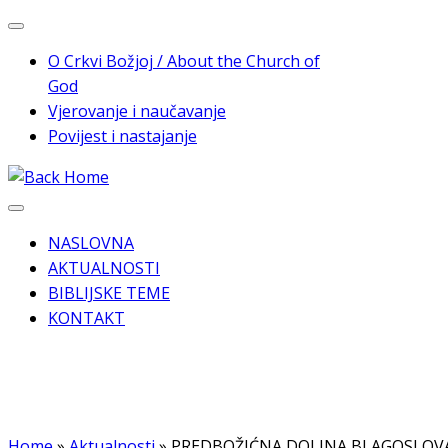
Skip
to
O Crkvi Božjoj / About the Church of
content
God
Vjerovanje i naučavanje
Povijest i nastajanje
NASLOVNA
AKTUALNOSTI
BIBLIJSKE TEME
KONTAKT
Home
»
Aktualnosti
»
PREDBOŽIĆNA DOLINA BLAGOSLOV