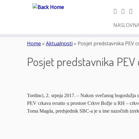
NASLOVN
Skip
to
Home
»
Aktualnosti
»
Posjet predstavnika PEV c
content
Posjet predstavnika PEV 
Tordinci, 2. srpnja 2017. – Nakon svečanog bogoslužja 
PEV crkava svratio u prostore Crkve Božje u RH – crkven
Toma Magda, predsjednik SBC-a je u ime nazočnih izreka