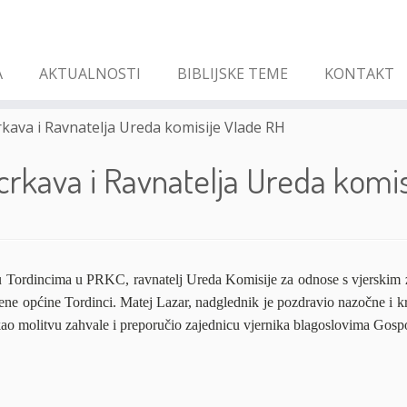
A
AKTUALNOSTI
BIBLIJSKE TEME
KONTAKT
rkava i Ravnatelja Ureda komisije Vlade RH
crkava i Ravnatelja Ureda komi
u Tordincima u PRKC, ravnatelj Ureda Komisije za odnose s vjerskim 
e općine Tordinci. Matej Lazar, nadglednik je pozdravio nazočne i kra
o molitvu zahvale i preporučio zajednicu vjernika blagoslovima Gosp
(I.