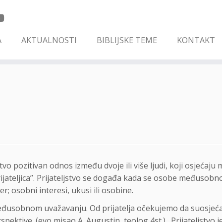
A
AKTUALNOSTI
BIBLIJSKE TEME
KONTAKT
stvo pozitivan odnos između dvoje ili više ljudi, koji osjeća
“prijateljica”. Prijateljstvo se događa kada se osobe međusobn
r; osobni interesi, ukusi ili osobine.
 i međusobnom uvažavanju. Od prijatelja očekujemo da suosje
pektive. (evo misao A. Augustin, teolog 4st.) „Prijateljstvo je