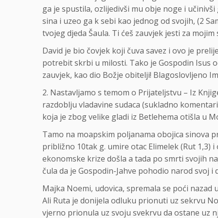
ga je spustila, ozlijedivši mu obje noge i učiniv
sina i uzeo ga k sebi kao jednog od svojih, (2 Sam
tvojeg djeda Šaula. Ti ćeš zauvjek jesti za mojim
David je bio čovjek koji čuva savez i ovo je prel
potrebit skrbi u milosti. Tako je Gospodin Isus
zauvjek, kao dio Božje obitelji! Blagoslovljeno 
2. Nastavljamo s temom o Prijateljstvu – Iz Knjig
razdoblju vladavine sudaca (sukladno komentarima B
koja je zbog velike gladi iz Betlehema otišla u M
Tamo na moapskim poljanama obojica sinova pro
približno 10tak g. umire otac Elimelek (Rut 1,3) i
ekonomske krize došla a tada po smrti svojih najb
čula da je Gospodin-Jahve pohodio narod svoj i d
Majka Noemi, udovica, spremala se poći nazad u B
Ali Ruta je donijela odluku prionuti uz sekrvu Noe
vjerno prionula uz svoju svekrvu da ostane uz nj