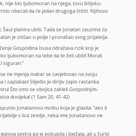
k, nije bio ljubomoran na njega. (ovu bilijsku-
vrsto obećali da će jedan drugoga štititi. Njihovo
ac Šaul planira ubiti. Tada se Jonatan zauzima za
atan je otišao u polje i pronašao svog prijatelja.
učenje Gospodina Isusa odražava rizik koji je
ko ljubomoran na tebe da te želi ubiti! Moraš
i siguran.”
ji se ne mjenja makar se zavjetovao na svoju
 zaplakao! Slijedio je dirljiv zapis rastanka
 miru! Što smo se obojica zakleli Gospodnjim-
a dovijeka! (1 Sam 20, 41-42)
punio Jonatanovu molbu koja je glasila: “ako li
atelje s lica zemlje, neka ime Jonatanovo ne
egova sestra ga je pokupila i bježala, ali u žurbi