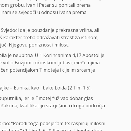
nom grobu, Ivan i Petar su pohitali prema
i to nam se svjedoči u odnosu Ivana prema
 Svjedoči da je pouzdanje prekrasna vrlina, ali
š karakter treba odražavati strast za istinom,
jući Njegovu poniznost i milost.
bila je neupitna. U 1 Korinćanima 4,17 Apostol je
 je volio Božjom i očinskom ljubavi, među njima
en potencijalom Timoteja i cijelim srcem je
jke – Eunika, kao i bake Loida (2 Tim 1,5).
uputnika, jer je Tmotej “uživao dobar glas
đakona, kvalifikaciju starješine i druga područja
arao: “Poradi toga podsjećam te: raspiruj milosni
i razbora.” (2 Tim 1, 6-7) Pavao je, Timoteja kao