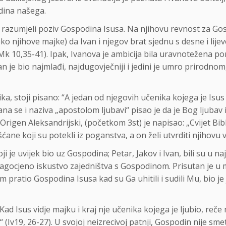
dina našega.
su razumjeli poziv Gospodina Isusa. Na njihovu revnost za Go
o njihove majke) da Ivan i njegov brat sjednu s desne i lije
 Mk 10,35-41). Ipak, Ivanova je ambicija bila uravnotežena 
n je bio najmlađi, najdugovječniji i jedini je umro prirod
a, stoji pisano: “A jedan od njegovih učenika kojega je Isus 
. Ivana se i naziva „apostolom ljubavi“ pisao je da je Bog ljuba
Origen Aleksandrijski, (početkom 3st) je napisao: „Cvijet Bibl
ane koji su potekli iz poganstva, a on želi utvrditi njihovu 
ji je uvijek bio uz Gospodina; Petar, Jakov i Ivan, bili su u
dragocjeno iskustvo zajedništva s Gospodinom. Prisutan je 
pratio Gospodina Isusa kad su Ga uhitili i sudili Mu, bio je 
Kad Isus vidje majku i kraj nje učenika kojega je ljubio, reče 
“ (Iv19, 26-27). U svojoj neizrecivoj patnji, Gospodin nije sme