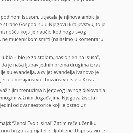
spodinom Isusom, utjecala je njihova ambicija,
ve strane Gospodinu u Njegovu kraljevstvu, to je
poniznošću koju je naučio kod nogu svog
nom, ne mučeničkom smrti (nalazimo u komentaru
ljubio – bio je za stolom, naslonjen na Isusa”,
v i da je naša ljubav jednih prema drugima izraz
ije su evanđelja, a cvijet evanđelja Ivanovo je
vjeru u mesijanstvo i božanstvo Isusa Krista.
 najvažnijim trenucima Njegovog javnog djelovanja
u mnogim važnim događajima Njegova života i
jedini od dvanaestorice koji je ostao uz
majci: “Ženo! Evo ti sina!” Zatim reče učeniku:
tnuo brigu za prijatelje i ljubljene. Uspostavio je