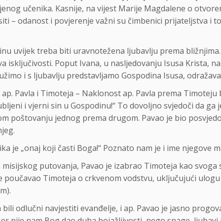
jenog učenika. Kasnije, na vijest Marije Magdalene o otvore
siti – odanost i povjerenje važni su čimbenici prijateljstva 
tinu uvijek treba biti uravnotežena ljubavlju prema bližnjima.
 isključivosti. Poput Ivana, u nasljedovanju Isusa Krista, na
služimo i s ljubavlju predstavljamo Gospodina Isusa, odražava
a ap. Pavla i Timoteja – Naklonost ap. Pavla prema Timoteju 
ubljeni i vjerni sin u Gospodinu!“ To dovoljno svjedoči da ga
amnom poštovanju jednog prema drugom. Pavao je bio posvjedoč
jeg.
ka je „onaj koji časti Boga!“ Poznato nam je i ime njegove ma
misijskog putovanja, Pavao je izabrao Timoteja kao svoga s
 je poučavao Timoteja o crkvenom vodstvu, uključujući ulogu 
m).
ili odlučni navjestiti evanđelje, i ap. Pavao je jasno progov
 Jer nije nam Bog dao duha bojažljivosti, nego snage, ljubavi 