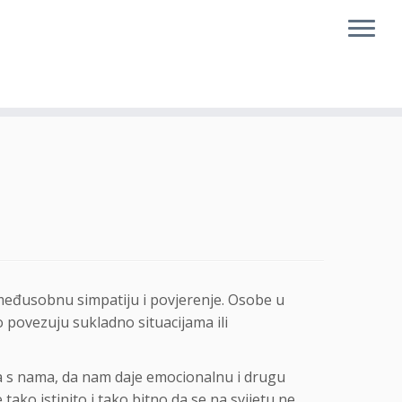
ju međusobnu simpatiju i povjerenje. Osobe u
o povezuju sukladno situacijama ili
ća s nama, da nam daje emocionalnu i drugu
 tako istinito i tako bitno da se na svijetu ne