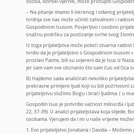
osoba, istinski vjernik, može pristupiti Gospodinu
– Na pitanje imamo li iskrenog i odanog prijatelja,
tvrdnja sve nas može učiniti zahvalnom i radosno
Gospodinom Isusom. Povjerljivo i osobno prijate
snažnu podršku za postizanje svrhe svog život
Iz toga prijateljstva može poteći stvarna radost 
tvrdio da je prijateljstvo s Gospodinom Isusom »i
proslavi Pashe, bili su uvjereni da je Isus iz Na
jer sam vam sve obznanio što sam čuo od Oca svo
B) Hajdemo sada analizirati nekoliko prijateljstav
prekrasne primjere ljudi koji su bili požrtvovni 
prijateljstvu služimo Bogu i braći ljudima. ( u mud
Gospodin Isus je potvrdio važnost milosrđa i lj
22, 37-39). U analizi prijateljstava koja slijede,
osobama. Vjerujem da i mi u naše vrijeme možemo 
1. Evo prijateljstvo Jonatana i Davida – Možemo p