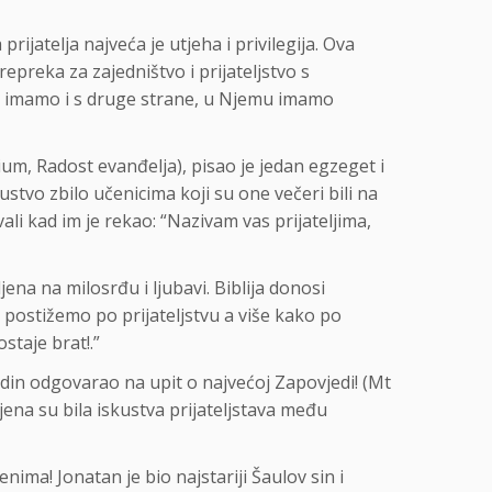
rijatelja najveća je utjeha i privilegija. Ova
preka za zajedništvo i prijateljstvo s
ja imamo i s druge strane, u Njemu imamo
dium, Radost evanđelja), pisao je jedan egzeget i
stvo zbilo učenicima koji su one večeri bili na
ali kad im je rekao: “Nazivam vas prijateljima,
jena na milosrđu i ljubavi. Biblija donosi
o postižemo po prijateljstvu a više kako po
staje brat!.”
din odgovarao na upit o najvećoj Zapovjedi! (Mt
ljena su bila iskustva prijateljstava među
ima! Jonatan je bio najstariji Šaulov sin i