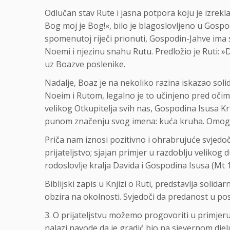
Odlučan stav Rute i jasna potpora koju je izrekla s
Bog moj je Bog!«, bilo je blagoslovljeno u Gospo
spomenutoj riječi prionuti, Gospodin-Jahve ima 
Noemi i njezinu snahu Rutu. Predložio je Ruti: »Drži se mojih poslenika do kraja žetve
uz Boazve poslenike.
Nadalje, Boaz je na nekoliko razina iskazao sol
Noeim i Rutom, legalno je to učinjeno pred očim
velikog Otkupitelja svih nas, Gospodina Isusa K
punom značenju svog imena: kuća kruha. Omogućen
Priča nam iznosi pozitivno i ohrabrujuće svjedo
prijateljstvo; sjajan primjer u razdoblju veliko
rodoslovlje kralja Davida i Gospodina Isusa (Mt 1
Biblijski zapis u Knjizi o Ruti, predstavlja solida
obzira na okolnosti. Svjedoči da predanost u posl
3. O prijateljstvu možemo progovoriti u primjeru
nalazi navode da je gradić bio na sjevernom djelu