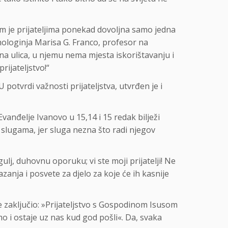
m je prijateljima ponekad dovoljna samo jedna
ihologinja Marisa G. Franco, profesor na
rna ulica, u njemu nema mjesta iskorištavanju i
ijateljstvo!“
otvrdi važnosti prijateljstva, utvrđen je i
Evanđelje Ivanovo u 15,14 i 15 redak bilježi
m slugama, jer sluga nezna što radi njegov
ulj, duhovnu oporuku; vi ste moji prijatelji! Ne
zanja i posvete za djelo za koje će ih kasnije
je zaključio: »Prijateljstvo s Gospodinom Isusom
o i ostaje uz nas kud god pošli«. Da, svaka