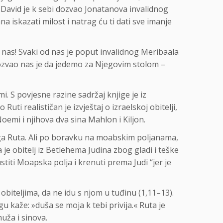
e, David je k sebi dozvao Jonatanova invalidnog
na iskazati milost i natrag ću ti dati sve imanje
od nas! Svaki od nas je poput invalidnog Meribaala
pozvao nas je da jedemo za Njegovim stolom –
i. S povjesne razine sadržaj knjige je iz
ti realističan je izvještaj o izraelskoj obitelji,
oemi i njihova dva sina Mahlon i Kiljon.
ga Ruta. Ali po boravku na moabskim poljanama,
a je obitelj iz Betlehema Judina zbog gladi i teške
titi Moapska polja i krenuti prema Judi “jer je
biteljima, da ne idu s njom u tuđinu (1,11–13).
gu kaže: »duša se moja k tebi privija.« Ruta je
uža i sinova.