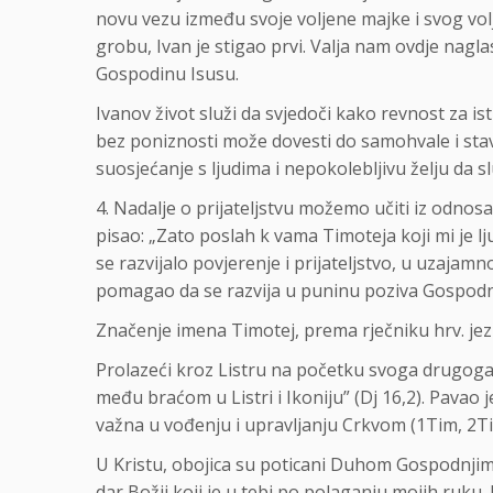
novu vezu između svoje voljene majke i svog vol
grobu, Ivan je stigao prvi. Valja nam ovdje nagla
Gospodinu Isusu.
Ivanov život služi da svjedoči kako revnost za is
bez poniznosti može dovesti do samohvale i stava
suosjećanje s ljudima i nepokolebljivu želju da 
4. Nadalje o prijateljstvu možemo učiti iz odnos
pisao: „Zato poslah k vama Timoteja koji mi je lj
se razvijalo povjerenje i prijateljstvo, u uzaj
pomagao da se razvija u puninu poziva Gospodn
Značenje imena Timotej, prema rječniku hrv. jezi
Prolazeći kroz Listru na početku svoga drugoga 
među braćom u Listri i Ikoniju” (Dj 16,2). Pavao
važna u vođenju i upravljanju Crkvom (1Tim, 2Ti
U Kristu, obojica su poticani Duhom Gospodnjim b
dar Božji koji je u tebi po polaganju mojih ruku.