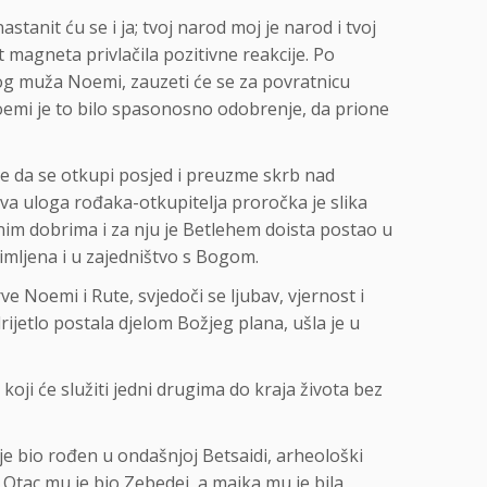
astanit ću se i ja; tvoj narod moj je narod i tvoj
 magneta privlačila pozitivne reakcije. Po
nog muža Noemi, zauzeti će se za povratnicu
ne da se otkupi posjed i preuzme skrb nad
va uloga rođaka-otkupitelja proročka je slika
nim dobrima i za nju je Betlehem doista postao u
imljena i u zajedništvo s Bogom.
 Noemi i Rute, svjedoči se ljubav, vjernost i
ijetlo postala djelom Božjeg plana, ušla je u
a koji će služiti jedni drugima do kraja života bez
 je bio rođen u ondašnjoj Betsaidi, arheološki
, Otac mu je bio Zebedej, a majka mu je bila