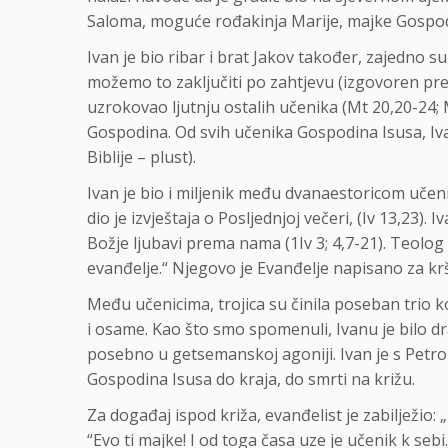
Saloma, moguće rođakinja Marije, majke Gospo
Ivan je bio ribar i brat Jakov također, zajedno 
možemo to zaključiti po zahtjevu (izgovoren prek
uzrokovao ljutnju ostalih učenika (Mt 20,20-24;
Gospodina. Od svih učenika Gospodina Isusa, Iva
Biblije – plust).
Ivan je bio i miljenik među dvanaestoricom učenik
dio je izvještaja o Posljednjoj večeri, (Iv 13,23)
Božje ljubavi prema nama (1Iv 3; 4,7-21). Teolog 
evanđelje.“ Njegovo je Evanđelje napisano za kršć
Među učenicima, trojica su činila poseban trio ko
i osame. Kao što smo spomenuli, Ivanu je bilo 
posebno u getsemanskoj agoniji. Ivan je s Petrom 
Gospodina Isusa do kraja, do smrti na križu.
Za događaj ispod križa, evanđelist je zabilježio: „
“Evo ti majke! I od toga časa uze je učenik k sebi.