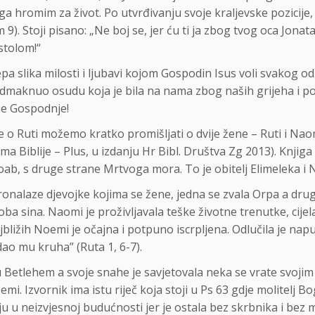
ši ga hromim za život. Po utvrđivanju svoje kraljevske pozicij
 9). Stoji pisano: „Ne boj se, jer ću ti ja zbog tvog oca Jonata
 stolom!“
ijepa slika milosti i ljubavi kojom Gospodin Isus voli svakog 
 odmaknuo osudu koja je bila na nama zbog naših grijeha i 
Ime Gospodnje!
e o Ruti možemo kratko promišljati o dvije žene – Ruti i Naom
iblije – Plus, u izdanju Hr Bibl. Društva Zg 2013). Knjiga o Ru
oab, s druge strane Mrtvoga mora. To je obitelj Elimeleka i N
nalaze djevojke kojima se žene, jedna se zvala Orpa a dru
 oba sina. Naomi je proživljavala teške životne trenutke, cijel
ližih Noemi je očajna i potpuno iscrpljena. Odlučila je napus
ao mu kruha” (Ruta 1, 6-7).
etlehem a svoje snahe je savjetovala neka se vrate svojim o
mi. Izvornik ima istu riječ koja stoji u Ps 63 gdje molitelj Bo
u u neizvjesnoj budućnosti jer je ostala bez skrbnika i bez m