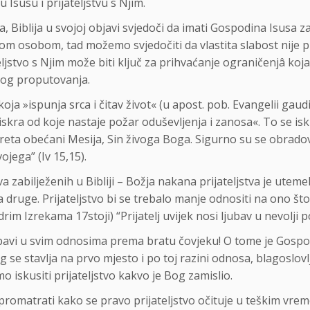
 Isusu i prijateljstvu s Njim.
 Biblija u svojoj objavi svjedoči da imati Gospodina Isusa za p
m osobom, tad možemo svjedočiti da vlastita slabost nije pre
ljstvo s Njim može biti ključ za prihvaćanje ograničenjâ ko
nog proputovanja.
koja »ispunja srca i čitav život« (u apost. pob. Evangelii gau
skra od koje nastaje požar oduševljenja i zanosa«. To se isku
zareta obećani Mesija, Sin živoga Boga. Sigurno su se obradov
jega” (Iv 15,15).
a zabilježenih u Bibliji – Božja nakana prijateljstva je utemel
za druge. Prijateljstvo bi se trebalo manje odnositi na ono št
rim Izrekama 17stoji) “Prijatelj uvijek nosi ljubav u nevolji po
ubavi u svim odnosima prema bratu čovjeku! O tome je Gospo
 Bog se stavlja na prvo mjesto i po toj razini odnosa, blagoslov
iskusiti prijateljstvo kakvo je Bog zamislio.
romatrati kako se pravo prijateljstvo očituje u teškim vremen