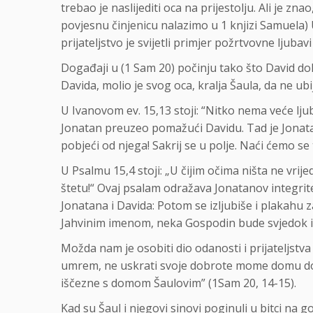
trebao je naslijediti oca na prijestolju. Ali je z
povjesnu činjenicu nalazimo u 1 knjizi Samuela) Us
prijateljstvo je svijetli primjer požrtvovne ljubavi
Događaji u (1 Sam 20) počinju tako što David dola
Davida, molio je svog oca, kralja Šaula, da ne ubi
U Ivanovom ev. 15,13 stoji: “Nitko nema veće ljub
Jonatan preuzeo pomažući Davidu. Tad je Jonatan 
pobjeći od njega! Sakrij se u polje. Naći ćemo se
U Psalmu 15,4 stoji: „U čijim očima ništa ne vrij
štetu!“ Ovaj psalam odražava Jonatanov integritet
Jonatana i Davida: Potom se izljubiše i plakahu z
Jahvinim imenom, neka Gospodin bude svjedok i
Možda nam je osobiti dio odanosti i prijateljstv
umrem, ne uskrati svoje dobrote mome domu dovi
iščezne s domom Šaulovim” (1Sam 20, 14-15).
Kad su Šaul i njegovi sinovi poginuli u bitci na g