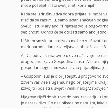
može poželjeti ništa svetije niti korisnije!“
Kada ste u društvu dva dobra prijatelja, može 
riječ da se razumiju, samo jedan značajan pogled
Sveučilištu Maryland) ”Prijateljstvo je odgovorn
sebičnosti. Odnos će se održati samo ako jedno 
U širem smislu prijateljstvo može označavati i d
međunarodni dan prijateljstva a obilježava se 31.
A) Da, oduvjek i naravno u ovo naše vrijeme razni
dragocjenu izjavu Gospodina Isusa: „Vi ste moji 
gospodar; nego sam vas nazvao prijateljima, jer
– Gospodin Isus je o prijateljstvu progovorio svo
zovem vas više slugama, nego prijateljima! Ovaj i
izdvojiti i poslati u svijet. (Veliki nalog/Zapovjed 
Njegove riječi dopiru sve do nas, rasvjetljuju i 
je neraskidivo. On nas nikada ne napušta, iako s