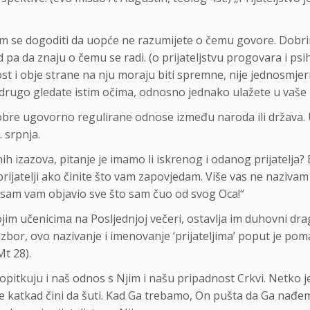
vam se dogoditi da uopće ne razumijete o čemu govore. Dobri
 pa da znaju o čemu se radi. (o prijateljstvu progovara i ps
ost i obje strane na nju moraju biti spremne, nije jednosmje
drugo gledate istim očima, odnosno jednako ulažete u vaše pr
obre ugovorno regulirane odnose između naroda ili država. U p
 srpnja.
h izazova, pitanje je imamo li iskrenog i odanog prijatelja? 
prijatelji ako činite što vam zapovjedam. Više vas ne naziva
 sam vam objavio sve što sam čuo od svog Oca!“
jim učenicima na Posljednjoj večeri, ostavlja im duhovni drag
zbor, ovo nazivanje i imenovanje ‘prijateljima’ poput je poma
Mt 28).
propitkuju i naš odnos s Njim i našu pripadnost Crkvi. Netko 
e katkad čini da šuti. Kad Ga trebamo, On pušta da Ga nađem