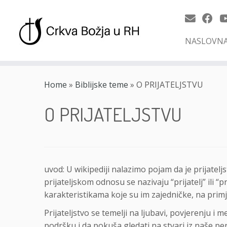
NASLOVN
Skip
to
Home
»
Biblijske teme
»
O PRIJATELJSTVU
content
O PRIJATELJSTVU
uvod: U wikipediji nalazimo pojam da je prijatelj
prijateljskom odnosu se nazivaju “prijatelj” ili 
karakteristikama koje su im zajedničke, na primje
Prijateljstvo se temelji na ljubavi, povjerenju
podršku i da pokuša gledati na stvari iz naše pers