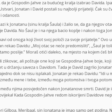
nao, da je Gospodin-Jahve za budućeg kralja izabrao Davida. Ipa
tvari, Jonatan i David postali su najbolji prijatelji. Čak su č
 i odanosti.
zi k Jonatanu (sinu kralja Šaula) i žalio se, da ga njegov ot
je Davida. No Šaul je i na njega bacio koplje i nakon toga Jon
avi od onoga koji život svoj položi za svoje prijatelje.” Ovo 
rekao Davidu: „Moj otac se neće predomisliti”, „Šaul je toli
 tamo poslije.” Moraš otići daleko, na mjesto na kojem ćeš bit
edi zlikovac, ali poštuje one koji se Gospodina-Jahve boje, ko
 u držanju saveza s Davidom. Tada je David zagrlio Jonatana i
ajedno dok se nisu isplakali. Jonatan je rekao Davidu: “Idi u
zmeđu mene i tebe, između moga potomstva i tvoga potomstv
a među njima posvjedočen nakon Jonatanove smrti. David je is
jeka! Kada Gospodin-Jahve redom iskorijeni Davidove neprij
ori Gilboa, Meribaal, sin Jonatana je imao samo pet godina. Nj