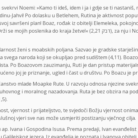
vekrvi Noemi: »Kamo ti ideš, idem i ja i gdje se ti nastaniš, n
dinu-Jahvi! Po dolasku u Betlehem, Rutina je aktivnost poput
svoj savršeni plan! Boaz, rođak iz obitelji Elemeleka, pokoj
!« (דבק 2,21), za nju i Noemi je to bilo spasonosno odobrenje, da prione
idarnost ženi s moabskih poljana. Sazvao je gradske starješi
a svega naroda koji se okupljao pred sudištem (4,11). Boazo
rista. Po Boazovom zauzimanju, Ruti je dan pristup materijal
o joj je priznanje, ugled i čast u društvu. Po Boazu je pr
čanstvo mlade Moapke Rute. U razvoju odnosa njezine svekrve
g duhovnog i moralnog nazadovanja. Ruta je bez obzira na podr
,5).
rnost, vjernost i prijateljstvo, te svjedoči Božju vjernost onim
ušnoj vjeri sve nas može usmjeriti postizanju vječnog cilja.
 ap. Ivana i Gospodina Isusa. Prema predaji, Ivan evanđelist
 Galilejskog jezera. Iz evanđelja je poznata i Ivanova obitelj