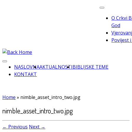
Skip
to
O Crkvi B
content
God
Vjerovanj
Povijest 
NASLOVNA
AKTUALNOSTI
BIBLIJSKE TEME
KONTAKT
Home
»
nimble_asset_intro_two.jpg
nimble_asset_intro_two.jpg
← Previous
Next →