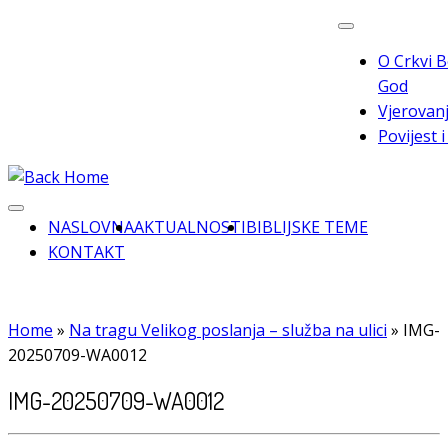
Skip
to
O Crkvi B
content
God
Vjerovanj
Povijest 
NASLOVNA
AKTUALNOSTI
BIBLIJSKE TEME
KONTAKT
Home
»
Na tragu Velikog poslanja – služba na ulici
»
IMG-
20250709-WA0012
IMG-20250709-WA0012