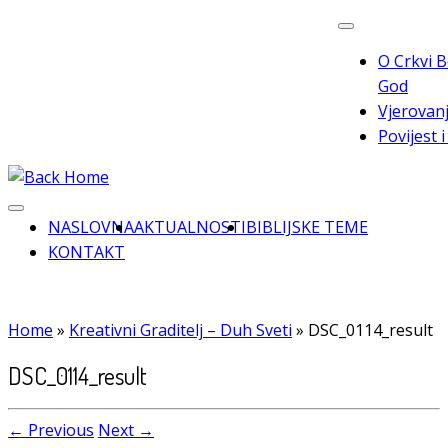
Skip
to
O Crkvi B
content
God
Vjerovanj
Povijest 
NASLOVNA
AKTUALNOSTI
BIBLIJSKE TEME
KONTAKT
Home
»
Kreativni Graditelj – Duh Sveti
»
DSC_0114_result
DSC_0114_result
← Previous
Next →