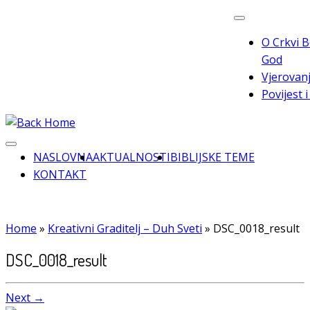
Skip
to
O Crkvi B
content
God
Vjerovanj
Povijest 
NASLOVNA
AKTUALNOSTI
BIBLIJSKE TEME
KONTAKT
Home
»
Kreativni Graditelj – Duh Sveti
»
DSC_0018_result
DSC_0018_result
Next →