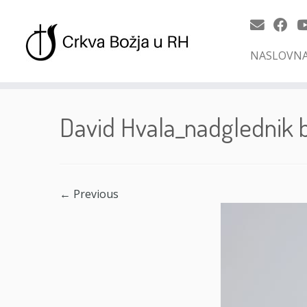
NASLOVN
Skip
to
David Hvala_nadglednik 
content
← Previous