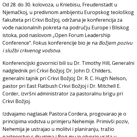
Od 28. do 30. kolovoza, u Kniebisu, Freudenstadt u
Njemačkoj, u predivnom ambijentu Europskog teološkog
fakulteta pri Crkvi Božjoj, održana je konferencija za
vođe nacionalnih pokreta na području Europe i Bliskog
istoka, pod naslovom „Open Forum Leadership
Conference“. Fokus konferencije bio je na
Božjem pozivu
i službi crkvenog vodstva
.
Konferencijski govornici bili su Dr. Timothy Hill, Generalni
nadglednik pri Crkvi Božjoj; Dr. John D. Childers,
generalni tajnik pri Crkvi Božjoj; Dr. R. C. Hugh Nelson,
pastor pri East Flatbush Crkvi Božjoj i Dr. Mitchell E.
Corder, izvršni administrator za pastoralnu brigu pri
Crkvi Božjoj.
Izdvajamo naglasak Pastora Cordera, progovarao je o
principima vodstva u primjeru Nehemije. Primivši poziv,
Nehemija je ustrajao u molitvi i planiranju, tražio
partnerstvo s drugima i Bog mu je otvorio vrata u