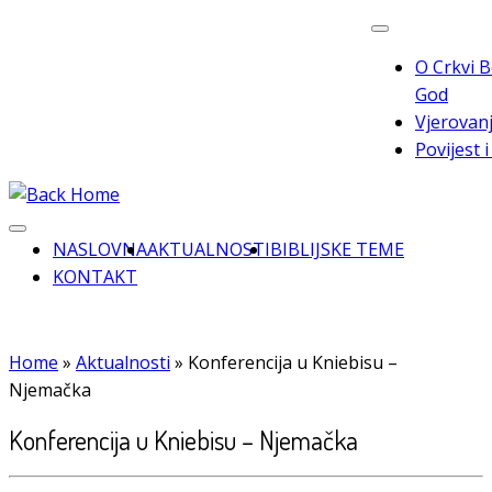
Skip
to
O Crkvi B
content
God
Vjerovanj
Povijest 
NASLOVNA
AKTUALNOSTI
BIBLIJSKE TEME
KONTAKT
Home
»
Aktualnosti
»
Konferencija u Kniebisu –
Njemačka
Konferencija u Kniebisu – Njemačka