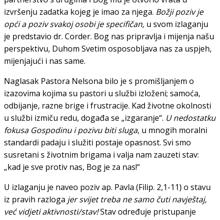
izvršenju zadatka kojeg je imao za njega.
Božji poziv je
opći a poziv svakoj osobi je specifičan,
u svom izlaganju
je predstavio dr. Corder. Bog nas pripravlja i mijenja našu
perspektivu, Duhom Svetim osposobljava nas za uspjeh,
mijenjajući i nas same.
Naglasak Pastora Nelsona bilo je s promišljanjem o
izazovima kojima su pastori u službi izloženi; samoća,
odbijanje, razne brige i frustracije. Kad životne okolnosti
u službi izmiču redu, događa se „izgaranje“.
U nedostatku
fokusa Gospodinu i pozivu biti sluga
, u mnogih moralni
standardi padaju i služiti postaje opasnost. Svi smo
susretani s životnim brigama i valja nam zauzeti stav:
„kad je sve protiv nas, Bog je za nas!“
U izlaganju je naveo poziv ap. Pavla (Filip. 2,1-11) o stavu
iz pravih razloga
jer svijet treba ne samo čuti navještaj,
već vidjeti aktivnosti/stav!
Stav određuje pristupanje