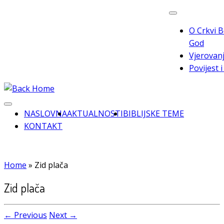
Skip
to
O Crkvi B
content
God
Vjerovanj
Povijest 
NASLOVNA
AKTUALNOSTI
BIBLIJSKE TEME
KONTAKT
Home
»
Zid plača
Zid plača
← Previous
Next →