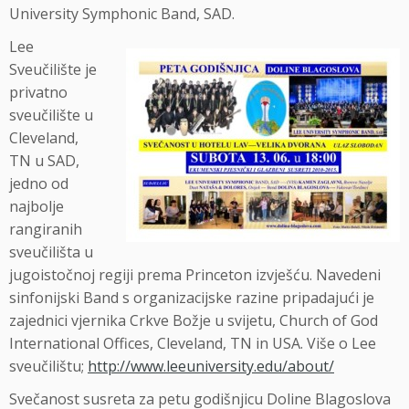
University Symphonic Band, SAD.
Lee
Sveučilište je
privatno
sveučilište u
Cleveland,
TN u SAD,
jedno od
najbolje
rangiranih
sveučilišta u
jugoistočnoj regiji prema Princeton izvješću. Navedeni
sinfonijski Band s organizacijske razine pripadajući je
zajednici vjernika Crkve Božje u svijetu, Church of God
International Offices, Cleveland, TN in USA. Više o Lee
sveučilištu;
http://www.leeuniversity.edu/about/
Svečanost susreta za petu godišnjicu Doline Blagoslova