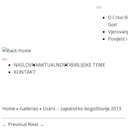
Skip
to
O Crkvi B
content
God
Vjerovanj
Povijest 
NASLOVNA
AKTUALNOSTI
BIBLIJSKE TEME
KONTAKT
Home
»
Galleries
»
Uskrs – zajedničko bogoštovlje 2013
← Previous
Next →