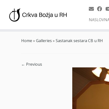
NASLOVN
Skip
to
Home
»
Galleries
»
Sastanak sestara CB u RH
content
← Previous