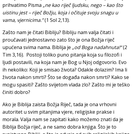
prihvatimo Pisma
„ne kao riječ ljudsku, nego – kao što
uistinu jest – riječ Božju, koja i očituje svoju snagu u
vama, vjernicima.”
(1 Sol 2,13).
Zašto nam je čitati Bibliju? Bibliju nam valja čitati i
proučavati jednostavno zato što je ona Božja riječ
upućena svima nama. Biblija je
„od Boga nadahnuta!“
(2
Tim 3,16). Postoji toliko puno pitanja koja su filozofi i
ljudi postavili, na koja nam je Bog u Njoj odgovorio. Evo
ih nekoliko: Koji je smisao života? Odakle dolazim? Ima li
života nakon smrti? Što se događa nakon smrti? Kako se
mogu spasiti? Zašto svijetom vlada zlo? Zašto mi je teško
činiti dobro?
Ako je Biblija zaista Božja Riječ, tada je ona vrhovni
autoritet u svim pitanjima vjere, religijske prakse i
morala. Valja nam se zapitati kako možemo znati da je
Biblija Božja riječ, a ne samo dobra knjiga. Što je to