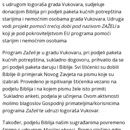
s udrugom logoraša grada Vukovara, sudjeluje
donacijom Biblija pri podjeli paketa kućnih potrepština
starijima i nemoćnim osobama grada Vukovara. Udruga
vodi
projekt pomoći trećoj dobi pod nazivom ZAŽELI
a
koji je pod pokroviteljstvom EU programa pomoći
starijim i nemoćnim osobama.
Program
Zaželi
je u gradu Vukovaru, pri podjeli paketa
kućnih potrepština, sukladno dogovoru, prihvatio da se
pri podjeli paketa daruju i Biblije. Svi štićenici su dobili
Biblije ili primjerak Novog Zavjeta na pismu koje su
izabrali. Provedeno je ispitivanje štićenika vezano na
podjelu Biblija i na kojem pismu žele isto primiti.
Sukladno anketi, podjela je učinjena. Ovom aktivnosti
molimo blagoslov Gospodnji primateljima/korisnicima
programa
Zaželi
te udruzi logoraša Vukovar.
Također, podjelu Biblija našim sugrađanima povremeno
činimo s udrugom
Marijini obroci
. Prema riječima gdin.