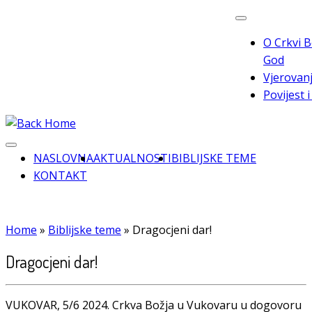
Skip
to
O Crkvi B
content
God
Vjerovanj
Povijest 
NASLOVNA
AKTUALNOSTI
BIBLIJSKE TEME
KONTAKT
Home
»
Biblijske teme
»
Dragocjeni dar!
Dragocjeni dar!
VUKOVAR, 5/6 2024. Crkva Božja u Vukovaru u dogovoru