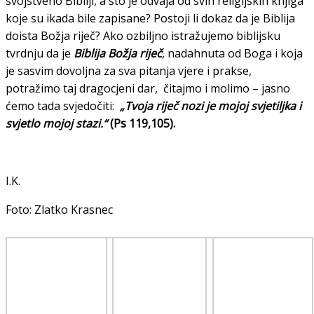
svojstveno Bibliji, a što je odvaja od svih religijskih knjiga
koje su ikada bile zapisane? Postoji li dokaz da je Biblija
doista Božja riječ? Ako ozbiljno istražujemo biblijsku
tvrdnju da je
Biblija Božja riječ
, nadahnuta od Boga i koja
je sasvim dovoljna za sva pitanja vjere i prakse,
potražimo taj dragocjeni dar, čitajmo i molimo – jasno
ćemo tada svjedočiti:
„Tvoja riječ nozi je mojoj svjetiljka i
svjetlo mojoj stazi.“
(Ps 119,105).
I.K.
Foto: Zlatko Krasnec