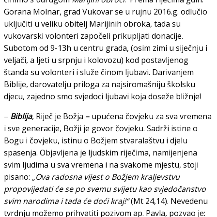
Gorana Molnar, grad Vukovar se u rujnu 2016.g. odlučio
uključiti u veliku obitelj Marijinih obroka, tada su
vukovarski volonteri započeli prikupljati donacije.
Subotom od 9-13h u centru grada, (osim zimi u siječnju i
veljači, a ljeti u srpnju i kolovozu) kod postavljenog
štanda su volonteri i služe činom ljubavi. Darivanjem
Biblije, darovatelju priloga za najsiromašniju školsku
djecu, zajedno smo svjedoci ljubavi koja doseže bližnje!
–
Biblija
, Riječ je Božja
–
upućena čovjeku za sva vremena
i sve generacije, Božji je govor čovjeku. Sadrži istine o
Bogu i čovjeku, istinu o Božjem stvaralaštvu i djelu
spasenja. Objavljena je ljudskim riječima, namijenjena
svim ljudima u sva vremena i na svakome mjestu, stoji
pisano:
„Ova radosna vijest o Božjem kraljevstvu
propovijedati će se po svemu svijetu kao svjedočanstvo
svim narodima i tada će doći kraj!“
(Mt 24,14). Nevedenu
tvrdnju možemo prihvatiti pozivom ap. Pavla, pozvao je: