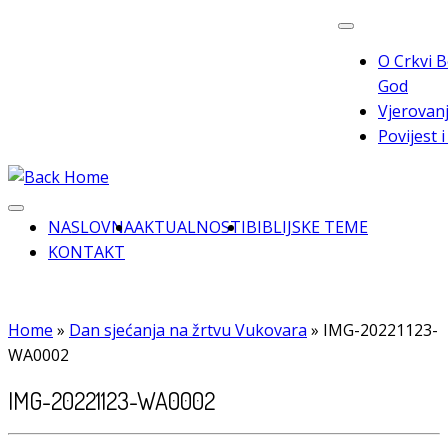
Skip
to
O Crkvi B
content
God
Vjerovanj
Povijest 
NASLOVNA
AKTUALNOSTI
BIBLIJSKE TEME
KONTAKT
Home
»
Dan sjećanja na žrtvu Vukovara
»
IMG-20221123-
WA0002
IMG-20221123-WA0002