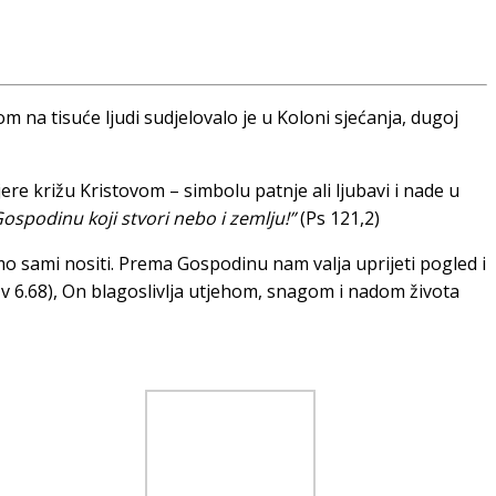
m na tisuće ljudi sudjelovalo je u Koloni sjećanja, dugoj
re križu Kristovom – simbolu patnje ali ljubavi i nade u
ospodinu koji stvori nebo i zemlju!”
(Ps 121,2)
mo sami nositi. Prema Gospodinu nam valja uprijeti pogled i
(Iv 6.68), On blagoslivlja utjehom, snagom i nadom života