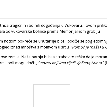
tnica tragičnih i bolnih događanja u Vukovaru. I ovom priliko
retala od vukovarske bolnice prema Memorijalnom groblju.
vim hodom pokreće se unutarnje biće i podiže se pogledom vje
pogled iznad mnoštva s molitvom u srcu:
“Pomoć je (naša) u G
 ove zemlje. Naša patnja bi bila strahovito teška da je mora
om i boli mogu doći: „
Onomu koji ima riječi vječnog života
!“ 