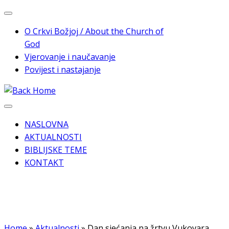
Skip
to
O Crkvi Božjoj / About the Church of
content
God
Vjerovanje i naučavanje
Povijest i nastajanje
NASLOVNA
AKTUALNOSTI
BIBLIJSKE TEME
KONTAKT
Home
»
Aktualnosti
»
Dan sjećanja na žrtvu Vukovara